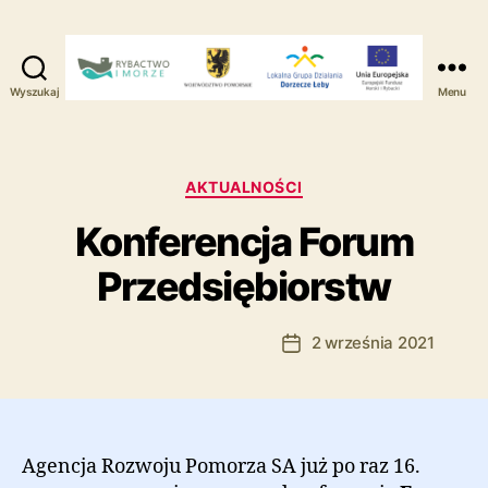
Wyszukaj
Menu
Lokalna
Grupa
Działania
-
Kategorie
AKTUALNOŚCI
Dorzecze
Konferencja Forum
Łeby
Przedsiębiorstw
Autor:
Marcin Ramczyk
2 września 2021
Autor
Data
wpisu
wpisu
Agencja Rozwoju Pomorza SA już po raz 16.