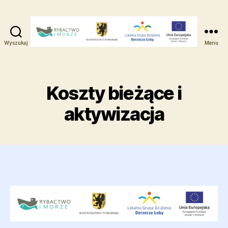
Wyszukaj
Menu
Lokalna
Grupa
Działania
-
Koszty bieżące i
Dorzecze
Łeby
aktywizacja