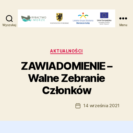
Wyszukaj
Menu
Lokalna
Grupa
Działania
-
Kategorie
AKTUALNOŚCI
Dorzecze
ZAWIADOMIENIE –
Łeby
Walne Zebranie
Członków
Autor:
Marcin Ramczyk
14 września 2021
Autor
Data
wpisu
wpisu