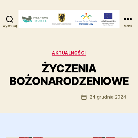
Wyszukaj
Menu
Lokalna
Grupa
Działania
-
Kategorie
AKTUALNOŚCI
Dorzecze
ŻYCZENIA
Łeby
BOŻONARODZENIOWE
Autor:
Natalia Tomkowicz
24 grudnia 2024
Autor
Data
wpisu
wpisu