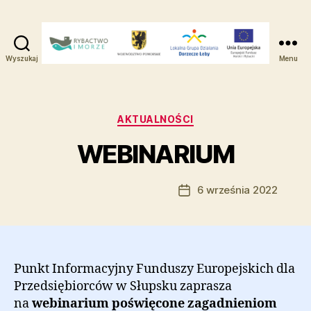
Wyszukaj
Menu
Lokalna
Grupa
Działania
-
Kategorie
AKTUALNOŚCI
Dorzecze
WEBINARIUM
Łeby
Autor:
Marcin Ramczyk
6 września 2022
Autor
Data
wpisu
wpisu
Punkt Informacyjny Funduszy Europejskich dla
Przedsiębiorców w Słupsku zaprasza
na
webinarium poświęcone zagadnieniom