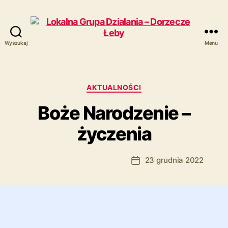
Wyszukaj
Menu
Lokalna
Grupa
Działania
-
Kategorie
AKTUALNOŚCI
Dorzecze
Boże Narodzenie –
Łeby
życzenia
Autor:
Marcin Ramczyk
23 grudnia 2022
Autor
Data
wpisu
wpisu