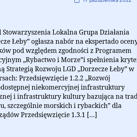
Autor:
Marcin Ramczyk
17 października 2022
Autor
Data
wpisu
wpisu
 Stowarzyszenia Lokalna Grupa Działania
cze Łeby” ogłasza nabór na ekspertado ocen
ków pod względem zgodności z Programem
yjnym „Rybactwo i Morze”i spełnienia kryte
ą Strategią Rozwoju LGD „Dorzecze Łeby” w
sach: Przedsięwzięcie 1.2.2 „Rozwój
dostępnej niekomercyjnej infrastruktury
znej i infrastruktury kultury bazująca na tra
u, szczególnie morskich i rybackich” dla
ądów Przedsięwzięcie 1.3.1 […]