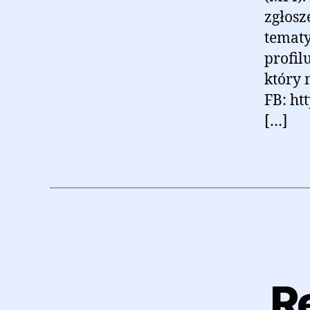
zgłosz
tematy
profil
który 
FB: ht
[…]
R