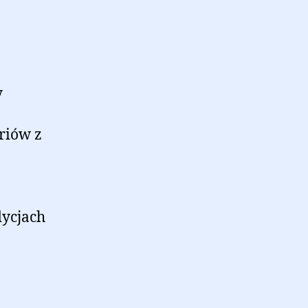
y
riów z
dycjach