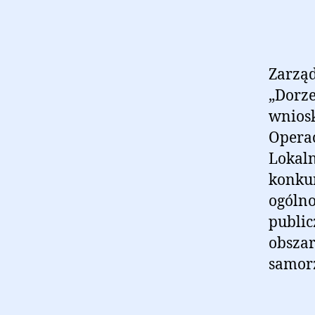
Zarząd
„Dorze
wnios
Operac
Lokaln
konkur
ogólno
public
obszar
samorz