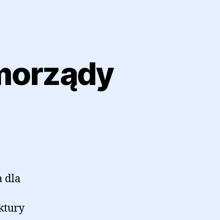
amorządy
a dla
ktury