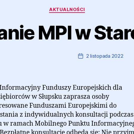
Kategorie
AKTUALNOŚCI
anie MPI w Star
Autor:
Marcin Ramczyk
2 listopada 2022
Autor
Data
wpisu
wpisu
Informacyjny Funduszy Europejskich dla
iębiorców w Słupsku zaprasza osoby
eresowane Funduszami Europejskimi do
stania z indywidualnych konsultacji podczas
u w ramach Mobilnego Punktu Informacyjne
 Bezpłatne konsultacje odbędą się: Nie przy