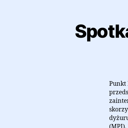
Spotk
Punkt 
przeds
zaint
skorzy
dyżur
(MPI).