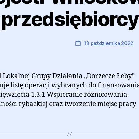
przedsiębiorcy
Autor:
Marcin Ramczyk
19 października 2022
Autor
Data
wpisu
wpisu
 Lokalnej Grupy Działania „Dorzecze Łeby”
uje listę operacji wybranych do finansowani
ięwzięcia 1.3.1 Wspieranie różnicowania
lności rybackiej oraz tworzenie miejsc pracy