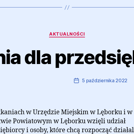
Kategorie
AKTUALNOŚCI
ia dla przedsi
Autor:
Marcin Ramczyk
5 października 2022
Autor
Data
wpisu
wpisu
kaniach w Urzędzie Miejskim w Lęborku i w
twie Powiatowym w Lęborku wzięli udział
iębiorcy i osoby, które chcą rozpocząć działa