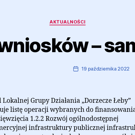
Kategorie
AKTUALNOŚCI
 wniosków – s
Autor:
Marcin Ramczyk
19 października 2022
Autor
Data
wpisu
wpisu
 Lokalnej Grupy Działania „Dorzecze Łeby”
uje listę operacji wybranych do finansowani
ięwzięcia 1.2.2 Rozwój ogólnodostępnej
ercyjnej infrastruktury publicznej infrastru