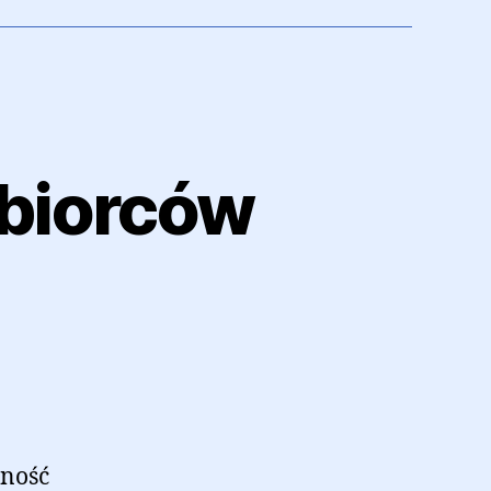
ębiorców
lność