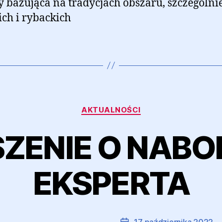
y bazująca na tradycjach obszaru, szczególni
ch i rybackich
Kategorie
AKTUALNOŚCI
ZENIE O NABO
EKSPERTA