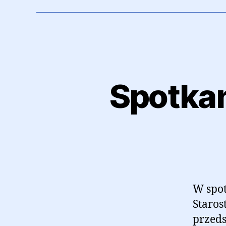
Spotkan
W spot
Staros
przeds