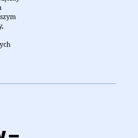
h
aszym
y,
wych
 –