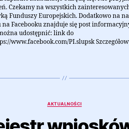
eń. Czekamy na wszystkich zainteresowanyc
ką Funduszy Europejskich.​​ Dodatkowo na n
u na Facebooku znajduje się post informacyjn
można udostępnić: link do
tps://www.facebook.com/PI.slupsk Szczegóło
Kategorie
AKTUALNOŚCI
ejestr wniosków