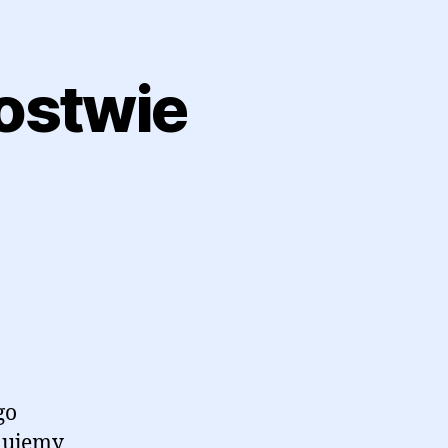
ostwie
go
jmujemy