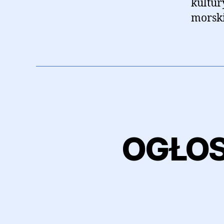
kultur
morski
OGŁOS