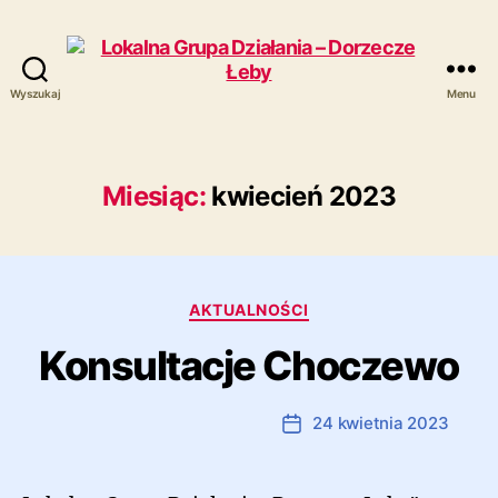
Wyszukaj
Menu
Lokalna
Grupa
Działania
-
Miesiąc:
kwiecień 2023
Dorzecze
Łeby
Kategorie
AKTUALNOŚCI
Konsultacje Choczewo
Autor:
Marcin Ramczyk
24 kwietnia 2023
Autor
Data
wpisu
wpisu