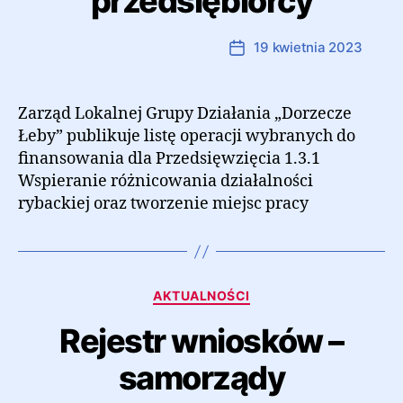
przedsiębiorcy
Autor:
Marcin Ramczyk
19 kwietnia 2023
Autor
Data
wpisu
wpisu
Zarząd Lokalnej Grupy Działania „Dorzecze
Łeby” publikuje listę operacji wybranych do
finansowania dla Przedsięwzięcia 1.3.1
Wspieranie różnicowania działalności
rybackiej oraz tworzenie miejsc pracy
Kategorie
AKTUALNOŚCI
Rejestr wniosków –
samorządy