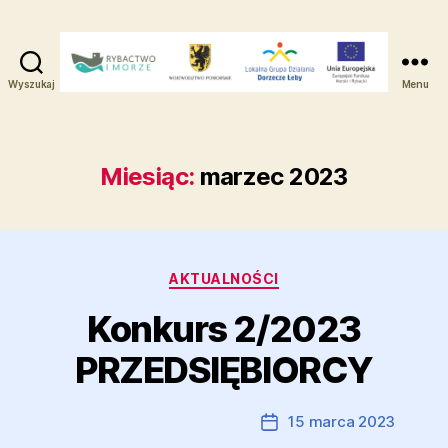
Wyszukaj
Menu
Lokalna
Grupa
Działania
-
Miesiąc:
marzec 2023
Dorzecze
Łeby
Kategorie
AKTUALNOŚCI
Konkurs 2/2023
PRZEDSIĘBIORCY
Autor:
Marcin Ramczyk
15 marca 2023
Autor
Data
wpisu
wpisu