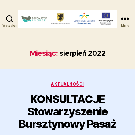
Wyszukaj
Menu
Lokalna
Grupa
Działania
-
Miesiąc:
sierpień 2022
Dorzecze
Łeby
Kategorie
AKTUALNOŚCI
KONSULTACJE
Stowarzyszenie
Bursztynowy Pasaż