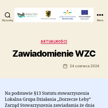
Wyszukaj
Menu
Lokalna
Grupa
Działania
-
Kategorie
AKTUALNOŚCI
Dorzecze
Zawiadomienie WZC
Łeby
Autor:
Natalia Tomkowicz
24 czerwca 2024
Autor
Data
wpisu
wpisu
Na podstawie §13 Statutu stowarzyszenia
Lokalna Grupa Działania „Dorzecze Łeby”
Zarząd Stowarzyszenia zawiadamia że dnia